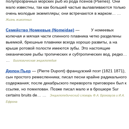
полупрозрачных морских рыб из рода псенов (Psenes). Они
мало известны, так как большей частью вылавливаются только
очень молодые экземпляры; они встречаются в жарком… …
Жизнь животных
Семейство Номеевые (Nomeidae)
— У номеевых
колючая и мягкая части спинного плавника четко разделены
выемкой, брюшные плавники всегда хорошо развиты, а на
крыше ротовой полости имеются зубы. Это настоящие
океанические рыбы тропических и субтропических вод, редко…
…
Биологическая энциклопедия
Дюпон Пьер
— (Pierre Dupont) французский поэт (1821 1871),
сын простого ремесленника; писал песни крайне радикального
содержания; после декабрьского переворота приговорен был к
ссылке, но помилован. Позже писал мало и в брошюре Sur
certains bruits de… …
Энциклопедический словарь Ф.А. Брокгауза и И.А.
Ефрона