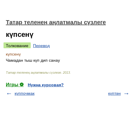
Татар теленең аңлатмалы сүзлеге
күпсенү
Толкование
Перевод
күпсенү
Чамадан тыш күп дип санау
Татар теленең аңлатмалы сүзлеге
.
2013
.
Игры ⚽
Нужна курсовая?
күппочмак
күптән