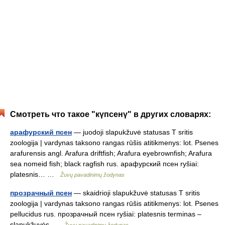
Смотреть что такое "күпсенү" в других словарях:
арафурский псен
— juodoji slapukžuvė statusas T sritis
zoologija | vardynas taksono rangas rūšis atitikmenys: lot. Psenes
arafurensis angl. Arafura driftfish; Arafura eyebrownfish; Arafura
sea nomeid fish; black ragfish rus. арафурский псен ryšiai:
platesnis… …
Žuvų pavadinimų žodynas
прозрачный псен
— skaidrioji slapukžuvė statusas T sritis
zoologija | vardynas taksono rangas rūšis atitikmenys: lot. Psenes
pellucidus rus. прозрачный псен ryšiai: platesnis terminas –
slapukžuvės …