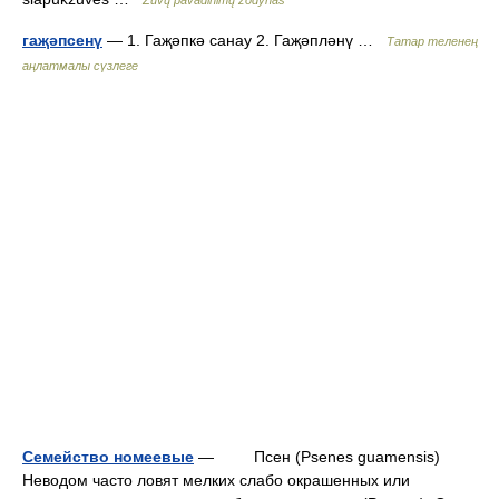
Žuvų pavadinimų žodynas
гаҗәпсенү
— 1. Гаҗәпкә санау 2. Гаҗәпләнү …
Татар теленең
аңлатмалы сүзлеге
Семейство номеевые
— Псен (Psenes guamensis)
Неводом часто ловят мелких слабо окрашенных или