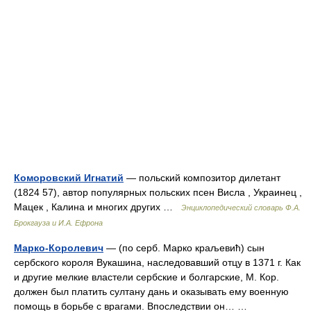
Коморовский Игнатий
— польский композитор дилетант
(1824 57), автор популярных польских псен Висла , Украинец ,
Мацек , Калина и многих других …
Энциклопедический словарь Ф.А.
Брокгауза и И.А. Ефрона
Марко-Королевич
— (по серб. Марко краљевић) сын
сербского короля Вукашина, наследовавший отцу в 1371 г. Как
и другие мелкие властели сербские и болгарские, М. Кор.
должен был платить султану дань и оказывать ему военную
помощь в борьбе с врагами. Впоследствии он… …