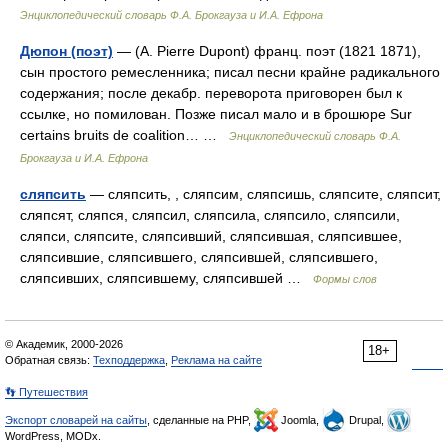
Энциклопедический словарь Ф.А. Брокгауза и И.А. Ефрона
Дюпон (поэт)
— (A. Pierre Dupont) франц. поэт (1821 1871),
сын простого ремесленника; писал песни крайне радикального
содержания; после декабр. переворота приговорен был к
ссылке, но помилован. Позже писал мало и в брошюре Sur
certains bruits de coalition… …
Энциклопедический словарь Ф.А.
Брокгауза и И.А. Ефрона
сляпсить
— сляпсить, , сляпсим, сляпсишь, сляпсите, сляпсит,
сляпсят, сляпся, сляпсил, сляпсила, сляпсило, сляпсили,
сляпси, сляпсите, сляпсивший, сляпсившая, сляпсившее,
сляпсившие, сляпсившего, сляпсившей, сляпсившего,
сляпсивших, сляпсившему, сляпсившей …
Формы слов
© Академик, 2000-2026
18+
Обратная связь:
Техподдержка
,
Реклама на сайте
👣 Путешествия
Экспорт словарей на сайты
, сделанные на PHP,
Joomla,
Drupal,
WordPress, MODx.